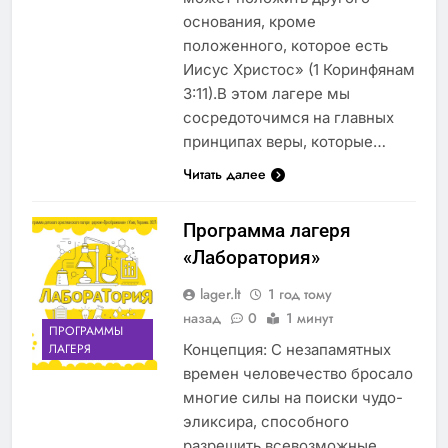
основания, кроме
положенного, которое есть
Иисус Христос» (1 Коринфянам
3:11).В этом лагере мы
сосредоточимся на главных
принципах веры, которые…
Читать далее
Программа лагеря
«Лаборатория»
lager.lt
1 год тому
назад
0
1 минут
ПРОГРАММЫ
Концепция: С незапамятных
ЛАГЕРЯ
времен человечество бросало
многие силы на поиски чудо-
эликсира, способного
разрешить всевозможные