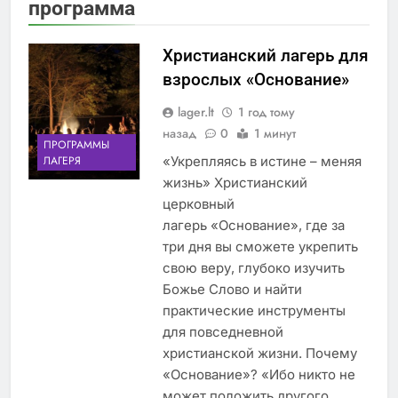
программа
Христианский лагерь для
взрослых «Основание»
lager.lt
1 год тому
назад
0
1 минут
ПРОГРАММЫ
«Укрепляясь в истине – меняя
ЛАГЕРЯ
жизнь» Христианский
церковный
лагерь «Основание», где за
три дня вы сможете укрепить
свою веру, глубоко изучить
Божье Слово и найти
практические инструменты
для повседневной
христианской жизни. Почему
«Основание»? «Ибо никто не
может положить другого