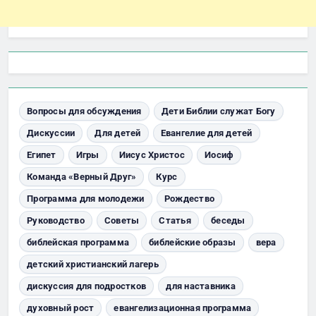
Вопросы для обсуждения
Дети Библии служат Богу
Дискуссии
Для детей
Евангелие для детей
Египет
Игры
Иисус Христос
Иосиф
Команда «Верный Друг»
Курс
Программа для молодежи
Рождество
Руководство
Советы
Статья
беседы
библейская программа
библейские образы
вера
детский христианский лагерь
дискуссия для подростков
для наставника
духовный рост
евангелизационная программа