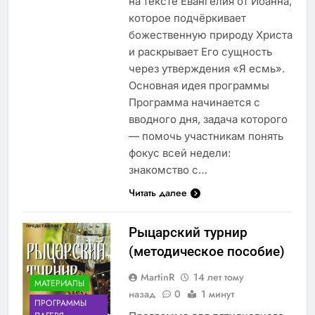
на тексте Евангелия от Иоанна,
которое подчёркивает
божественную природу Христа
и раскрывает Его сущность
через утверждения «Я есмь».
Основная идея программы
Программа начинается с
вводного дня, задача которого
— помочь участникам понять
фокус всей недели:
знакомство с…
Читать далее
Рыцарский турнир
(методическое пособие)
MartinR
14 лет тому
МАТЕРИАЛЫ
назад
0
1 минут
ПРОГРАММЫ