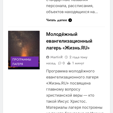
персонала, рассписания,
объектов находящихся на…
Читать далее
Молодёжный
евангелизационный
лагерь «Жизнь.RU»
MartinR
2 года тому
ПРОГРАММЫ
назад
0
1 минут
ЛАГЕРЯ
Программа молодёжного
евангелизационного лагеря
«Жизнь.RU» посвящена
главному вопросу
христианской веры — кто
такой Иисус Христос.
Материалы лагеря построены