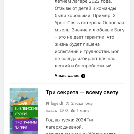
летнем лагере 2022 года.
Отзывы от детей и команды
были хорошими. Пример: 2
Урок. Связь потеряна Основная
мысль. Знание и любовь к Богу
– это не дает гарантии, что
жизнь будет лишена
испытаний и трудностей. Бог
не всегда избирает для нас
легкий и беспроблемный…
Читать далее
Три секрета — всему свету
lager.lt
2 года тому
БИБЛЕЙСКИЕ
назад
0
1 минут
УРОКИ
Год выпуска: 2024Тип
ПРОГРАММЫ
лагеря: дневной,
ЛАГЕРЯ