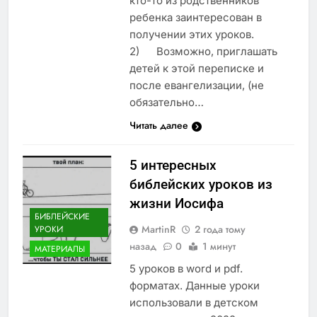
кто-то из родственников
ребенка заинтересован в
получении этих уроков.
2) Возможно, приглашать
детей к этой переписке и
после евангелизации, (не
обязательно…
Читать далее
5 интересных
библейских уроков из
жизни Иосифа
БИБЛЕЙСКИЕ
MartinR
2 года тому
УРОКИ
назад
0
1 минут
МАТЕРИАЛЫ
5 уроков в word и pdf.
форматах. Данные уроки
использовали в детском