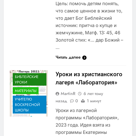
Цель: помочь детям понять,
что самое ценное в жизни то,
что дает Бог Библейский
источник: притча о купце и
жемчужине, Матф. 13: 45, 46
Золотой стих: «… дар Божий –
…
Читать далее
Уроки из христианского
БИБЛЕЙСКИЕ
лагеря «Лаборатория»
УРОКИ
МАТЕРИАЛЫ
MartinR
6 лет тому
УЧИТЕЛЮ
назад
0
1 минут
ВОСКРЕСНОЙ
Уроки из лагерной
ШКОЛЫ
программы «Лаборатория»,
2023 года. Идея взята из
программы Екатерины