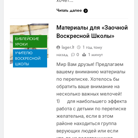
хочет…
Читать далее
Материалы для «Заочной
Воскресной Школы»
БИБЛЕЙСКИЕ
УРОКИ
lager.lt
1 год тому
УЧИТЕЛЮ
назад
0
1 минут
ВОСКРЕСНОЙ
Мир Вам друзья! Предлагаем
ШКОЛЫ
вашему вниманию материалы
по переписке. Хотелось бы
обратить ваше внимание на
несколько важных мелочей!
1) для наибольшего эффекта
работа с детьми по переписке
желательна, если в этом
районе находиться группа
верующих людей или если