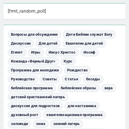
[frmt_random_poll]
Вопросы для обсуждения
Дети Библии служат Богу
Дискуссии
Для детей
Евангелие для детей
Египет
Игры
Иисус Христос
Иосиф
Команда «Верный Друг»
Курс
Программа для молодежи
Рождество
Руководство
Советы
Статья
беседы
библейская программа
библейские образы
вера
детский христианский лагерь
дискуссия для подростков
для наставника
духовный рост
евангелизационная программа
заповеди
зима
зимний лагерь