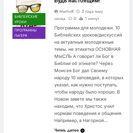
Будь настоящим!
MartinR
2 года тому
БИБЛЕЙСКИЕ
назад
0
1 минут
УРОКИ
Программа для молодежи. 10
ПРОГРАММЫ
Библейских уроков/дискуссий
ЛАГЕРЯ
на актуалные молодежные
темы. не этикетка ОСНОВНАЯ
МЫСЛЬ А говорит ли Бог в
Библии об этикете? Через
Моисея Бог дал Своему
народу 10 заповедей, в которых
указал, как нужно поступать,
чтобы народу было хорошо. В
Новом завете мы также
находим, что Христос учил
нормам поведения и общения.
Например, в Нагорной…
Читать далее