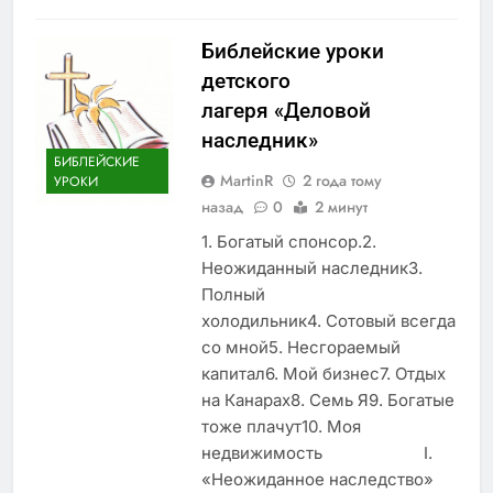
Библейские уроки
детского
лагеря «Деловой
наследник»
БИБЛЕЙСКИЕ
MartinR
2 года тому
УРОКИ
назад
0
2 минут
1. Богатый спонсор.2.
Неожиданный наследник3.
Полный
холодильник4. Сотовый всегда
со мной5. Несгораемый
капитал6. Мой бизнес7. Отдых
на Канарах8. Семь Я9. Богатые
тоже плачут10. Моя
недвижимость I.
«Неожиданное наследство»