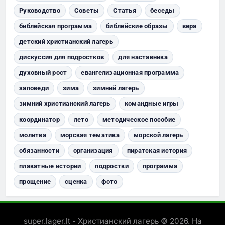
Руководство
Советы
Статья
беседы
библейская программа
библейские образы
вера
детский христианский лагерь
дискуссия для подростков
для наставника
духовный рост
евангелизационная программа
заповеди
зима
зимний лагерь
зимний христианский лагерь
командные игры
координатор
лето
методическое пособие
молитва
морская тематика
морской лагерь
обязанности
организация
пиратская история
плакатные истории
подростки
программа
прощение
сценка
фото
super.lager.lt - Христианский лагерь © 2026. На