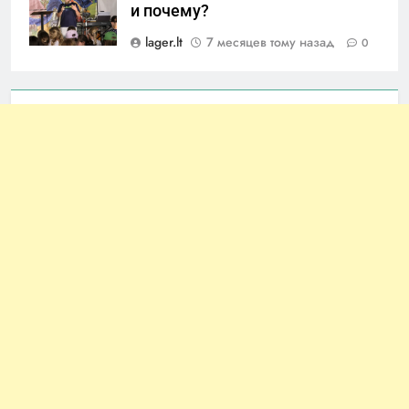
и почему?
lager.lt
7 месяцев тому назад
0