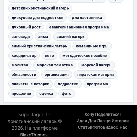
детский христианский лагерь
дискуссия для подростков
для наставника
духовный рост
евангелизационная программа
заповеди
зима
зимний лагерь
зимний христианский лагерь
командные игры
координатор
лето
методическое пособие
молитва
морская тематика
морской лагерь
обязанности
организация
пиратская история
плакатные истории
подростки
программа
прощение
сценка
фото
super.lager.lt -
Хочу Поделиться!
Христианский лагерь ©
Идеи Для Лагеря
Истории
Статьи
Фото
Видео
О Нас
2026. На платформе
.
BlazeThemes