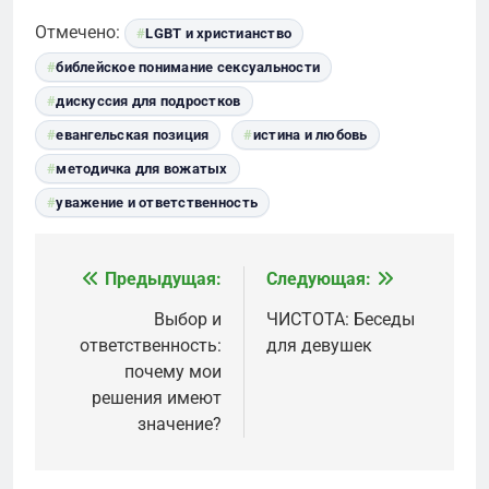
Отмечено:
LGBT и христианство
библейское понимание сексуальности
дискуссия для подростков
евангельская позиция
истина и любовь
методичка для вожатых
уважение и ответственность
Предыдущая:
Следующая:
Навигация
по
Выбор и
ЧИСТОТА: Беседы
ответственность:
для девушек
записям
почему мои
решения имеют
значение?