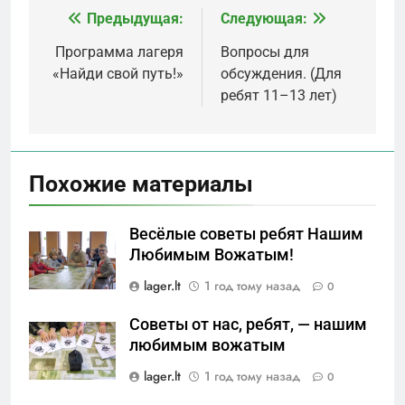
Предыдущая:
Следующая:
Навигация
по
Программа лагеря
Вопросы для
«Найди свой путь!»
обсуждения. (Для
записям
ребят 11–13 лет)
Похожие материалы
Весёлые советы ребят Нашим
Любимым Вожатым!
lager.lt
1 год тому назад
0
Советы от нас, ребят, — нашим
любимым вожатым
lager.lt
1 год тому назад
0