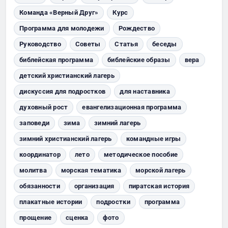
Команда «Верный Друг»
Курс
Программа для молодежи
Рождество
Руководство
Советы
Статья
беседы
библейская программа
библейские образы
вера
детский христианский лагерь
дискуссия для подростков
для наставника
духовный рост
евангелизационная программа
заповеди
зима
зимний лагерь
зимний христианский лагерь
командные игры
координатор
лето
методическое пособие
молитва
морская тематика
морской лагерь
обязанности
организация
пиратская история
плакатные истории
подростки
программа
прощение
сценка
фото