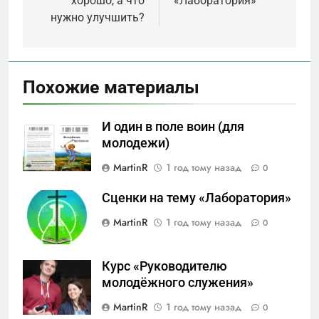
хорошо, а что
«Лаборатория»
записям
нужно улучшить?
Похожие материалы
И один в поле воин (для
молодежи)
MartinR
1 год тому назад
0
Сценки на тему «Лаборатория»
MartinR
1 год тому назад
0
Курс «Руководителю
молодёжного служения»
MartinR
1 год тому назад
0