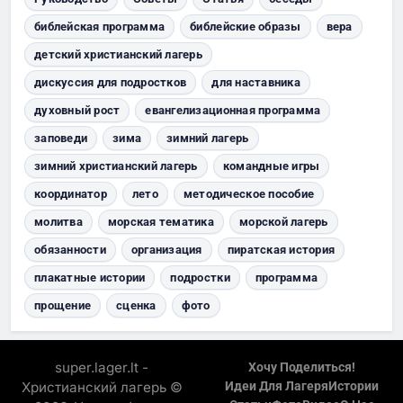
библейская программа
библейские образы
вера
детский христианский лагерь
дискуссия для подростков
для наставника
духовный рост
евангелизационная программа
заповеди
зима
зимний лагерь
зимний христианский лагерь
командные игры
координатор
лето
методическое пособие
молитва
морская тематика
морской лагерь
обязанности
организация
пиратская история
плакатные истории
подростки
программа
прощение
сценка
фото
super.lager.lt -
Хочу Поделиться!
Христианский лагерь ©
Идеи Для Лагеря
Истории