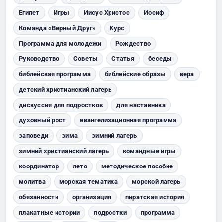
Египет
Игры
Иисус Христос
Иосиф
Команда «Верный Друг»
Курс
Программа для молодежи
Рождество
Руководство
Советы
Статья
беседы
библейская программа
библейские образы
вера
детский христианский лагерь
дискуссия для подростков
для наставника
духовный рост
евангелизационная программа
заповеди
зима
зимний лагерь
зимний христианский лагерь
командные игры
координатор
лето
методическое пособие
молитва
морская тематика
морской лагерь
обязанности
организация
пиратская история
плакатные истории
подростки
программа