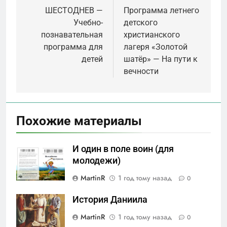
по
ШЕСТОДНЕВ —
Программа летнего
Учебно-
детского
записям
познавательная
христианского
программа для
лагеря «Золотой
детей
шатёр» — На пути к
вечности
Похожие материалы
И один в поле воин (для
молодежи)
MartinR
1 год тому назад
0
История Даниила
MartinR
1 год тому назад
0