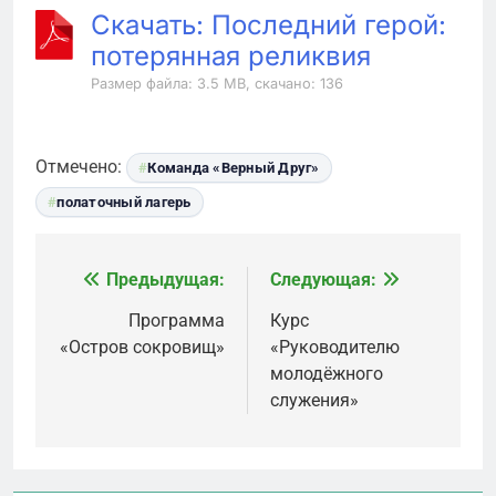
Скачать: Последний герой:
потерянная реликвия
Размер файла: 3.5 MB, скачано: 136
Отмечено:
Команда «Верный Друг»
полаточный лагерь
Предыдущая:
Следующая:
Навигация
по
Программа
Курс
«Остров сокровищ»
«Руководителю
записям
молодёжного
служения»