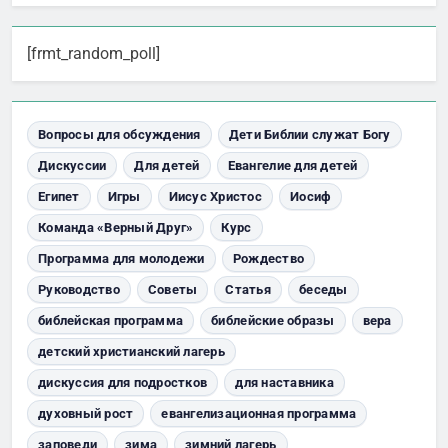
[frmt_random_poll]
Вопросы для обсуждения
Дети Библии служат Богу
Дискуссии
Для детей
Евангелие для детей
Египет
Игры
Иисус Христос
Иосиф
Команда «Верный Друг»
Курс
Программа для молодежи
Рождество
Руководство
Советы
Статья
беседы
библейская программа
библейские образы
вера
детский христианский лагерь
дискуссия для подростков
для наставника
духовный рост
евангелизационная программа
заповеди
зима
зимний лагерь