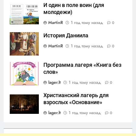
И один в поле воин (для
молодежи)
MartinR
1 год тому назад
0
История Даниила
MartinR
1 год тому назад
0
Программа лагеря «Книга без
слов»
lager.lt
1 год тому назад
0
Христианский лагерь для
взрослых «Основание»
lager.lt
1 год тому назад
0